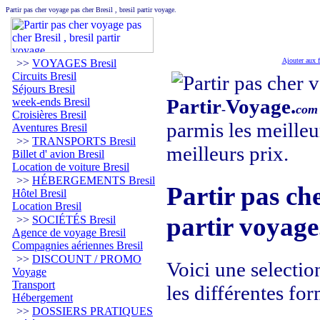
Partir pas cher voyage pas cher Bresil , bresil partir voyage.
Ajouter aux f
>>
VOYAGES Bresil
Circuits Bresil
Séjours Bresil
Partir
Voyage.
week-ends Bresil
-
com
Croisières Bresil
parmis les meilleu
Aventures Bresil
>>
TRANSPORTS Bresil
meilleurs prix.
Billet d' avion Bresil
Location de voiture Bresil
>>
HÉBERGEMENTS Bresil
Partir pas che
Hôtel Bresil
Location Bresil
partir voyage
>>
SOCIÉTÉS Bresil
Agence de voyage Bresil
Compagnies aériennes Bresil
>>
DISCOUNT / PROMO
Voici une selectio
Voyage
Transport
les différentes fo
Hébergement
>>
DOSSIERS PRATIQUES