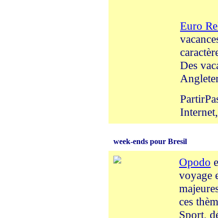
Euro Re
vacances
caractèr
Des vaca
Angleter
PartirPa
Internet
week-ends pour Bresil
Opodo
e
voyage e
majeures
ces thèm
Sport, d