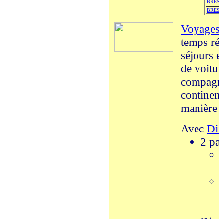
BRESI
BRES
Voyage
temps rée
séjours 
de voitu
compagni
continen
manière 
Avec
Di
2 pa