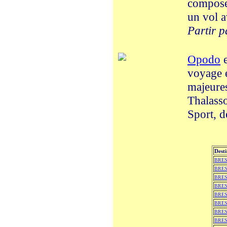
compose
un vol a
Partir p
Opodo
e
voyage e
majeures
Thalass
Sport, d
Desti
BRESI
BRES
BRES
BRES
BRESI
BRES
BRESI
BRESI