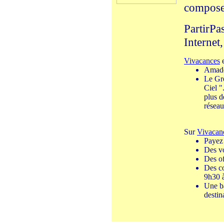
composer
PartirPa
Internet,
Vivacances
e
Amadeu
Le Gro
Ciel "
plus d
réseau
Sur
Vivacan
Payez
Des v
Des of
Des co
9h30 
Une ba
destin