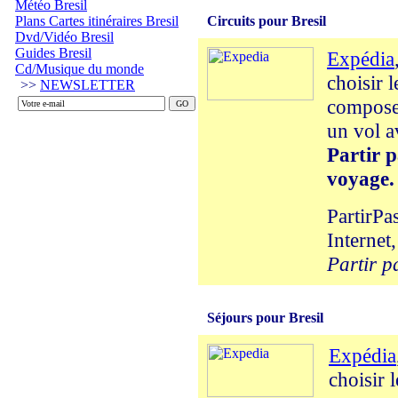
Météo Bresil
Plans Cartes itinéraires Bresil
Circuits pour Bresil
Dvd/Vidéo Bresil
Guides Bresil
Expédia
Cd/Musique du monde
choisir 
>>
NEWSLETTER
composer
un vol a
Partir p
voyage.
PartirPa
Internet,
Partir p
Séjours pour Bresil
Expédia
choisir 