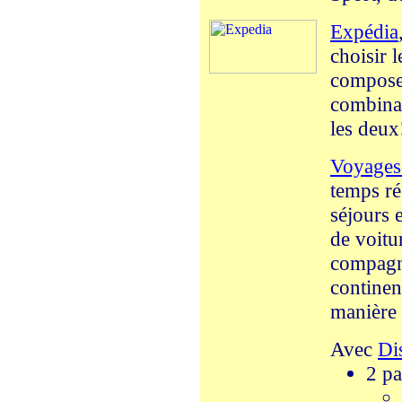
Expédia
choisir 
composer
combinan
les deux
Voyage
temps rée
séjours 
de voitu
compagni
continen
manière 
Avec
Di
2 pa