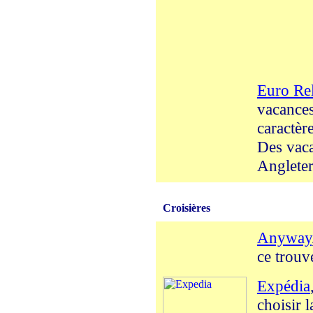
Euro Rel
vacances
caractèr
Des vaca
Angleter
Croisières
Anyway
ce trouv
Expédia
choisir 