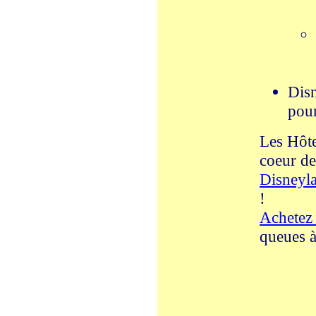
Disn
pour
Les Hôte
coeur de
Disneyl
!
Achetez 
queues à