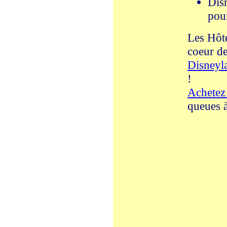
Disn
pou
Les Hôte
coeur de
Disneyl
!
Achetez 
queues à