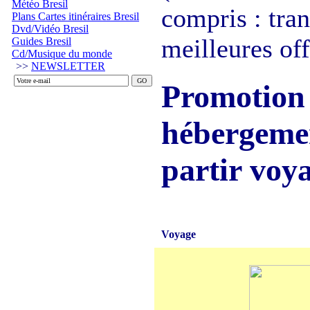
Météo Bresil
compris : tran
Plans Cartes itinéraires Bresil
Dvd/Vidéo Bresil
meilleures off
Guides Bresil
Cd/Musique du monde
>>
NEWSLETTER
Promotion :
hébergement
partir voy
Voyage