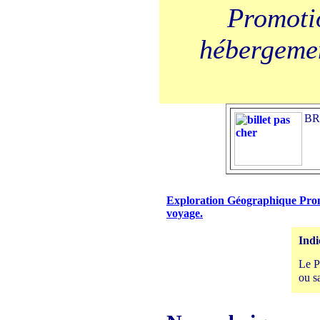
Promotio
hébergement
BRE
Exploration Géographique Promot
voyage.
Indi
Le P
ou s