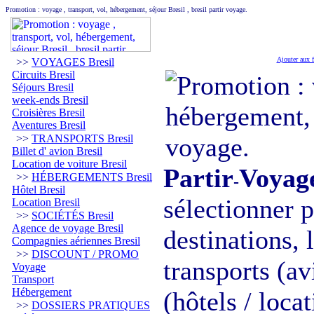
Promotion : voyage , transport, vol, hébergement, séjour Bresil , bresil partir voyage.
Ajouter aux f
>>
VOYAGES Bresil
Circuits Bresil
Séjours Bresil
week-ends Bresil
Croisières Bresil
Aventures Bresil
>>
TRANSPORTS Bresil
Billet d' avion Bresil
Location de voiture Bresil
Partir
Voyag
>>
HÉBERGEMENTS Bresil
-
Hôtel Bresil
sélectionner 
Location Bresil
>>
SOCIÉTÉS Bresil
Agence de voyage Bresil
destinations,
Compagnies aériennes Bresil
>>
DISCOUNT / PROMO
transports (av
Voyage
Transport
Hébergement
(hôtels / loca
>>
DOSSIERS PRATIQUES