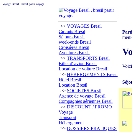
Voyage Bresil , bresil partir voyage.
>>
VOYAGES Bresil
Circuits Bresil
Part
Séjours Bresil
meill
week-ends Bresil
Croisières Bresil
Vo
Aventures Bresil
>>
TRANSPORTS Bresil
Billet d' avion Bresil
Voici
Location de voiture Bresil
>>
HÉBERGEMENTS Bresil
Hôtel Bresil
Séjo
Location Bresil
>>
SOCIÉTÉS Bresil
Agence de voyage Bresil
Compagnies aériennes Bresil
>>
DISCOUNT / PROMO
Voyage
Transport
Hébergement
>>
DOSSIERS PRATIQUES