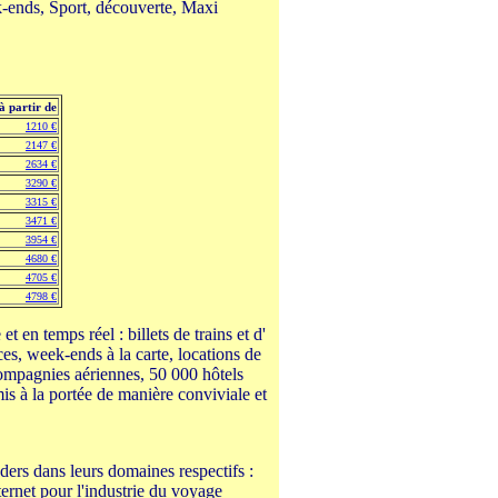
-ends, Sport, découverte, Maxi
à partir de
1210 €
2147 €
2634 €
3290 €
3315 €
3471 €
3954 €
4680 €
4705 €
4798 €
t en temps réel : billets de trains et d'
ces, week-ends à la carte, locations de
compagnies aériennes, 50 000 hôtels
mis à la portée de manière conviviale et
aders dans leurs domaines respectifs :
ernet pour l'industrie du voyage