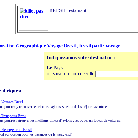
BRESIL restaurant:
oration Géographique Voyage Bresil , bresil partir voyage.
Indiquez-nous votre destination :
Le Pays
ou saisir un nom de ville
rubriques:
 Voyages Bresil
us pourrez y retrouver les circuits, séjours week-end, les séjours aventures.
 Transports Bresil
us pourrez retrouver les meilleurs billets d' avions , retrouver un loueur de voitures.
 Hébergements Bresil
tel ou location pour les vacances ou le week-end?