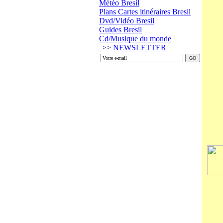
Météo Bresil
Plans Cartes itinéraires Bresil
Dvd/Vidéo Bresil
Guides Bresil
Cd/Musique du monde
>>
NEWSLETTER