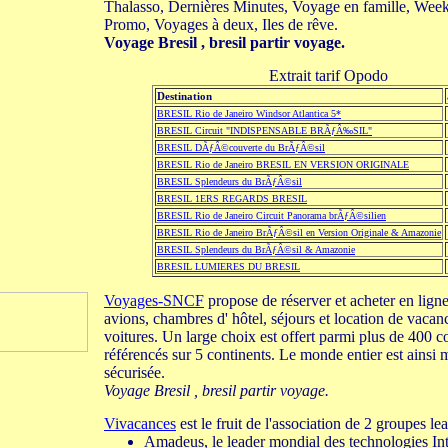
Thalasso, Dernières Minutes, Voyage en famille, Week
Promo, Voyages à deux, Iles de rêve.
Voyage Bresil , bresil partir voyage.
Extrait tarif Opodo
Destination
BRESIL Rio de Janeiro Windsor Atlantica 5*
BRESIL Circuit "INDISPENSABLE BRÃƒÂ‰SIL"
BRESIL DÃƒÂ©couverte du BrÃƒÂ©sil
BRESIL Rio de Janeiro BRESIL EN VERSION ORIGINALE
BRESIL Splendeurs du BrÃƒÂ©sil
BRESIL 1ERS REGARDS BRESIL
BRESIL Rio de Janeiro Circuit Panorama brÃƒÂ©silien
BRESIL Rio de Janeiro BrÃƒÂ©sil en Version Originale & Amazonie
BRESIL Splendeurs du BrÃƒÂ©sil & Amazonie
BRESIL LUMIERES DU BRESIL
Voyages-SNCF
propose de réserver et acheter en ligne e
avions, chambres d' hôtel, séjours et location de vacan
voitures. Un large choix est offert parmi plus de 400 
référencés sur 5 continents. Le monde entier est ainsi 
sécurisée.
Voyage Bresil , bresil partir voyage.
Vivacances
est le fruit de l'association de 2 groupes le
Amadeus, le leader mondial des technologies Int