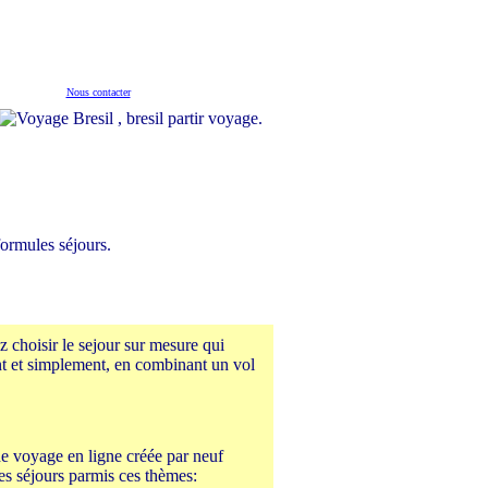
Nous contacter
.
formules séjours.
 choisir le sejour sur mesure qui
nt et simplement, en combinant un vol
de voyage en ligne créée par neuf
es séjours parmis ces thèmes: