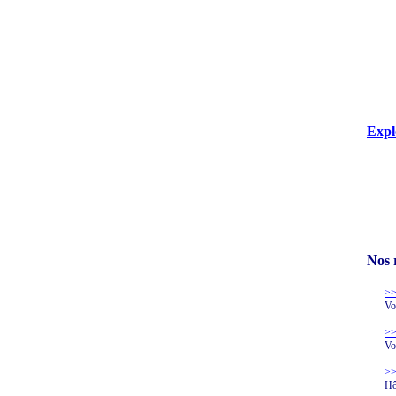
Expl
Nos 
>>
Vo
>>
Vo
>>
Hô