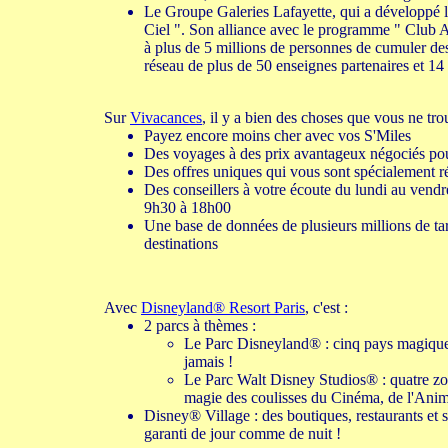
Le Groupe Galeries Lafayette, qui a développé l
Ciel ". Son alliance avec le programme " Club 
à plus de 5 millions de personnes de cumuler des
réseau de plus de 50 enseignes partenaires et 14
Sur
Vivacances
, il y a bien des choses que vous ne trou
Payez encore moins cher avec vos S'Miles
Des voyages à des prix avantageux négociés po
Des offres uniques qui vous sont spécialement r
Des conseillers à votre écoute du lundi au vendr
9h30 à 18h00
Une base de données de plusieurs millions de tar
destinations
Avec
Disneyland® Resort Paris
, c'est :
2 parcs à thèmes :
Le Parc Disneyland® : cinq pays magiques 
jamais !
Le Parc Walt Disney Studios® : quatre zon
magie des coulisses du Cinéma, de l'Anima
Disney® Village : des boutiques, restaurants et 
garanti de jour comme de nuit !