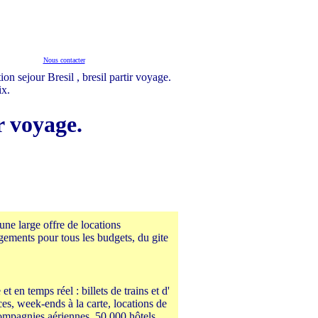
Nous contacter
ix.
r voyage.
ne large offre de locations
ogements pour tous les budgets, du gite
t en temps réel : billets de trains et d'
ces, week-ends à la carte, locations de
compagnies aériennes, 50 000 hôtels