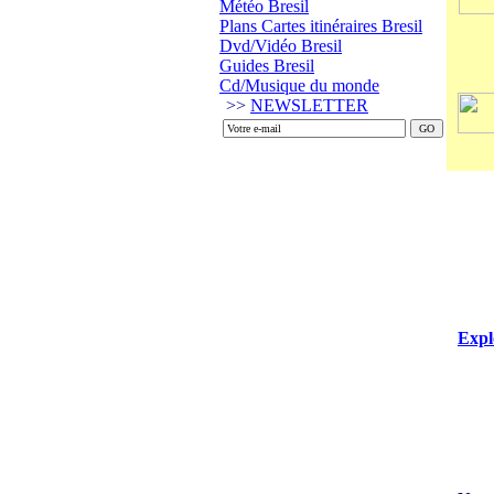
Météo Bresil
Plans Cartes itinéraires Bresil
Dvd/Vidéo Bresil
Guides Bresil
Cd/Musique du monde
>>
NEWSLETTER
Expl