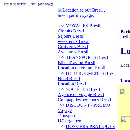
Location sejour Bresil , bresil partir voyage.
>>
VOYAGES Bresil
Circuits Bresil
Part
Séjours Bresil
meill
week-ends Bresil
Croisières Bresil
Lo
Aventures Bresil
>>
TRANSPORTS Bresil
Billet d' avion Bresil
Locat
Location de voiture Bresil
>>
HÉBERGEMENTS Bresil
Hôtel Bresil
Loca
Location Bresil
>>
SOCIÉTÉS Bresil
Agence de voyage Bresil
Compagnies aériennes Bresil
>>
DISCOUNT / PROMO
Voyage
Transport
Hébergement
>>
DOSSIERS PRATIQUES