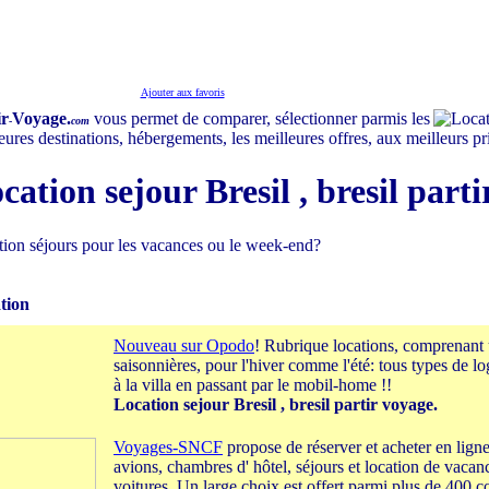
Ajouter aux favoris
ir
Voyage.
vous permet de comparer, sélectionner parmis les
-
com
eures destinations, hébergements, les meilleures offres, aux meilleurs pr
cation sejour Bresil , bresil parti
ion séjours pour les vacances ou le week-end?
tion
Nouveau sur Opodo
! Rubrique locations, comprenant u
saisonnières, pour l'hiver comme l'été: tous types de l
à la villa en passant par le mobil-home !!
Location sejour Bresil , bresil partir voyage.
Voyages-SNCF
propose de réserver et acheter en ligne e
avions, chambres d' hôtel, séjours et location de vacan
voitures. Un large choix est offert parmi plus de 400 