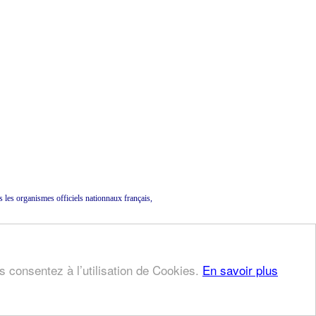
rs les organismes officiels nationnaux français,
us consentez à l’utilisation de Cookies.
En savoir plus
Plan du site
-
Copyrights © 2002
-
Partenaires