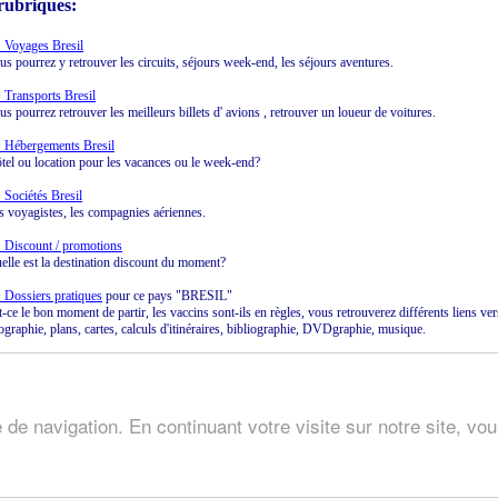
rubriques:
 Voyages Bresil
us pourrez y retrouver les circuits, séjours week-end, les séjours aventures.
 Transports Bresil
us pourrez retrouver les meilleurs billets d' avions , retrouver un loueur de voitures.
 Hébergements Bresil
tel ou location pour les vacances ou le week-end?
 Sociétés Bresil
s voyagistes, les compagnies aériennes.
 Discount / promotions
elle est la destination discount du moment?
 Dossiers pratiques
pour ce pays "BRESIL"
t-ce le bon moment de partir, les vaccins sont-ils en règles, vous retrouverez différents liens ve
ographie, plans, cartes, calculs d'itinéraires, bibliographie, DVDgraphie, musique.
ocation sejour Bresil , bresil partir voyage.
 de navigation. En continuant votre visite sur notre site, vo