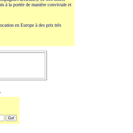
mis à la portée de manière conviviale et
location en Europe à des prix très
.